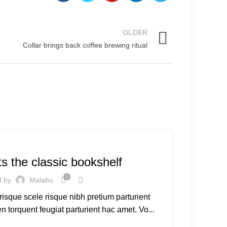
OLDER
Collar brings back coffee brewing ritual
DESIGN TRENDS
22
JUN
ts the classic bookshelf
0
d by
Malabu
 risque scele risque nibh pretium parturient
 torquent feugiat parturient hac amet. Vo...