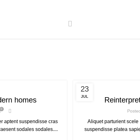
23
JUL
odern homes
Reinterpre
0
Poste
er aptent suspendisse cras
Aliquet parturient scele
aesent sodales sodales....
suspendisse platea sapien