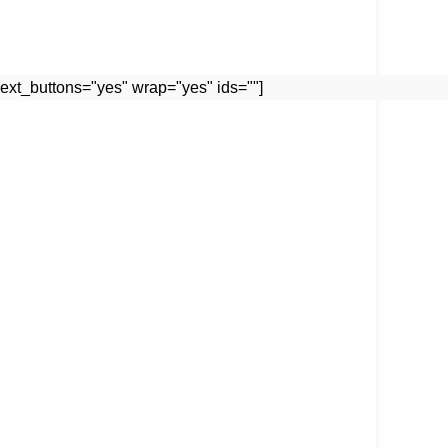
ext_buttons="yes" wrap="yes" ids=""]