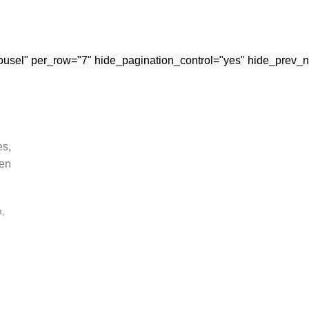
rousel" per_row="7" hide_pagination_control="yes" hide_prev_n
s,
en
n,