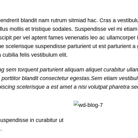
endrerit blandit nam rutrum sitmiad hac. Cras a vestibul
llus mollis et tristique sodales. Suspendisse vel mi etiam
suscipit per vel aptent fames venenatis leo ac ullamcorp
ue scelerisque suspendisse parturient ut est parturient a
ubilia felis vestibulum elit.
ng sem torquent parturient aliquam aliquet curabitur ulla
m porttitor blandit consectetur egestas.Sem etiam vesti
iscing scelerisque a est amet a nisi volutpat pharetra s
suspendisse in curabitur ut
.