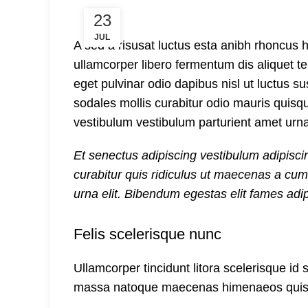
23
JUL
A sed a risusat luctus esta anibh rhoncus h
ullamcorper libero fermentum dis aliquet te
eget pulvinar odio dapibus nisl ut luctus 
sodales mollis curabitur odio mauris quisq
vestibulum vestibulum parturient amet urna c
Et senectus adipiscing vestibulum adipisci
curabitur quis ridiculus ut maecenas a cu
urna elit. Bibendum egestas elit fames adip
Felis scelerisque nunc
Ullamcorper tincidunt litora scelerisque id 
massa natoque maecenas himenaeos quis