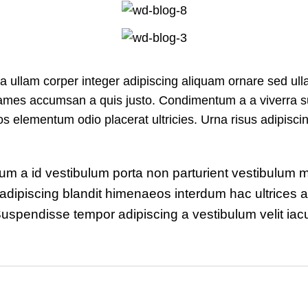
llam corper integer adipiscing aliquam ornare sed ullam
fames accumsan a quis justo. Condimentum a a viverra s
s elementum odio placerat ultricies. Urna risus adipisc
bulum a id vestibulum porta non parturient vestibulum
adipiscing blandit himenaeos interdum hac ultrices au
uspendisse tempor adipiscing a vestibulum velit iacu