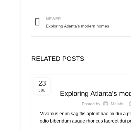
NEWER
Exploring Atlanta’s modern homes
RELATED POSTS
DECORATION
23
JUL
Exploring Atlanta’s m
Posted by
Malabu
Vivamus enim sagittis aptent hac mi dui a p
odio bibendum augue rhoncus laoreet dui pr